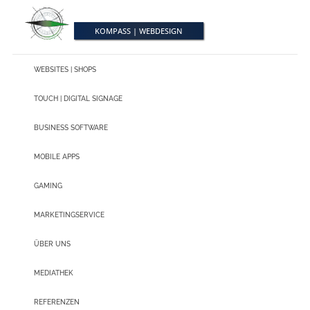
S
k
i
KOMPASS | WEBDESIGN
p
t
o
m
WEBSITES | SHOPS
a
i
TOUCH | DIGITAL SIGNAGE
n
c
o
BUSINESS SOFTWARE
n
t
e
MOBILE APPS
n
t
GAMING
MARKETINGSERVICE
ÜBER UNS
MEDIATHEK
REFERENZEN