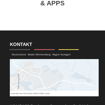
& APPS
KONTAKT
Deutschland · Baden Württemberg · Region Stuttgart
Google
Map data ©2019 GeoBasis-DE/BKG (©2009), Google