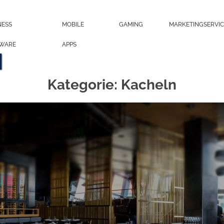
NESS
MOBILE
GAMING
MARKETINGSERVIC
WARE
APPS
Kategorie:
Kacheln