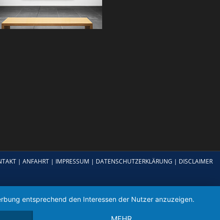
NTAKT
|
ANFAHRT
|
IMPRESSUM
|
DATENSCHUTZERKLÄRUNG
|
DISCLAIMER
 Werbung entsprechend den Interessen der Nutzer anzuzeigen.
MEHR