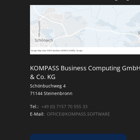
Google
Map data ©2019 GeoBasis-DE/BKG (©2009), Google
KOMPASS Business Computing Gmb
& Co. KG
Schönbuchweg 4
71144 Steinenbronn
Tel.:
+49 (0) 7157 70 555 33
E-Mail:
OFFICE@KOMPASS.SOFTWARE