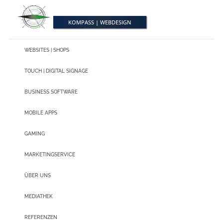
S
k
i
KOMPASS | WEBDESIGN
p
t
o
m
WEBSITES | SHOPS
a
i
TOUCH | DIGITAL SIGNAGE
n
c
o
BUSINESS SOFTWARE
n
t
e
MOBILE APPS
n
t
GAMING
MARKETINGSERVICE
ÜBER UNS
MEDIATHEK
REFERENZEN