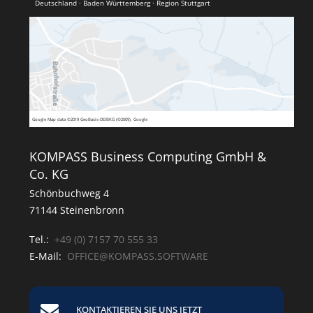
Deutschland · Baden Württemberg · Region Stuttgart
Google
Map data ©2019 GeoBasis-DE/BKG (©2009), Google
KOMPASS Business Computing GmbH &
Co. KG
Schönbuchweg 4
71144 Steinenbronn
Tel.:
+49 (0) 7157 70 555 33
E-Mail:
OFFICE@KOMPASS.SOFTWARE
KONTAKTIEREN SIE UNS JETZT