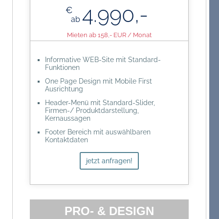
Anfangsoptimierung
4.990,-
€
Google Business Eintrag mit
ab
Personalisierung und Seiten-Content
Mieten ab 158,- EUR / Monat
Content-Bereitstellung durch Kunden
Informative WEB-Site mit Standard-
Funktionen
One Page Design mit Mobile First
Ausrichtung
Header-Menü mit Standard-Slider,
Firmen-/ Produktdarstellung,
Kernaussagen
Footer Bereich mit auswählbaren
Kontaktdaten
Anfahrt mit Google-Maps Einbindung
jetzt anfragen!
WordPress BackOffice-Zugang für
Content-Pflege
Social Media Sidebar mit Direkt-Links
auf Accoints (Facebook, Instagram,
LinkedIn, etc.)
PRO- & DESIGN
Onpage Suchmaschinen Seiten-