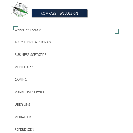
S
k
i
KOMPASS | WEBDESIGN
p
t
o
m
WEBSITES | SHOPS
a
i
TOUCH | DIGITAL SIGNAGE
n
c
o
BUSINESS SOFTWARE
n
t
e
MOBILE APPS
n
t
GAMING
MARKETINGSERVICE
ÜBER UNS
MEDIATHEK
REFERENZEN