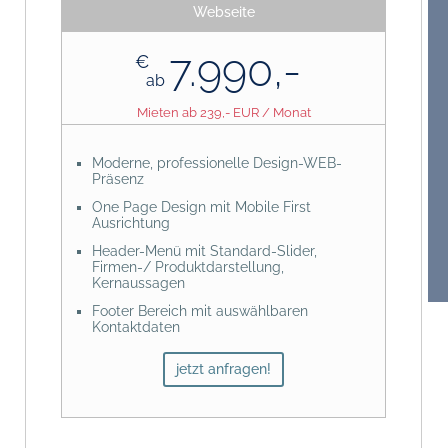
Webseite
Anfangsoptimierung
Google Business Eintrag mit
7.990,-
Personalisierung und Seiten-Content
€
ab
Header mit Standard-Slider für
Angebote und News
Mieten ab 239,- EUR / Monat
CTA-Funktionen, Call to Action
Besucheraufforderung und Seiten-
Wegeleitung
Moderne, professionelle Design-WEB-
Präsenz
Einbindung von Satelliten-/
Landingpages
One Page Design mit Mobile First
Ausrichtung
Grafik, Medienerstellung, Content &
Text-Management
Header-Menü mit Standard-Slider,
Firmen-/ Produktdarstellung,
SEO-/ SEA Marketing Konzepte
Kernaussagen
Content-Bereitstellung durch Kunden
Footer Bereich mit auswählbaren
Kontaktdaten
Anfahrt mit Google-Maps Einbindung
jetzt anfragen!
WordPress BackOffice-Zugang für
Content-Pflege
Social Media Sidebar mit Direkt-Links
auf Accoints (Facebook, Instagram,