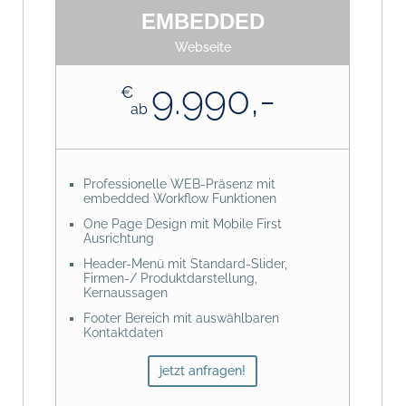
LinkedIn, etc.)
EMBEDDED
Onpage Suchmaschinen Seiten-
Webseite
Anfangsoptimierung
Google Business Eintrag mit
9.990,-
Personalisierung und Seiten-Content
€
ab
Header mit Standard-Slider für
Angebote und News
CTA-Funktionen, Call to Action
Besucheraufforderung und Seiten-
Wegeleitung
Professionelle WEB-Präsenz mit
embedded Workflow Funktionen
Einbindung von Satelliten-/
Landingpages
One Page Design mit Mobile First
Ausrichtung
Grafik, Medienerstellung, Content &
Text-Management
Header-Menü mit Standard-Slider,
Firmen-/ Produktdarstellung,
SEO-/ SEA Marketing Konzepte
Kernaussagen
Multi-Language, 2-Sprachigkeit
Footer Bereich mit auswählbaren
Kontaktdaten
Design-Header mit Effekt-Slider
Anfahrt mit Google-Maps Einbindung
BLOG-/Magazin-Funktionen
jetzt anfragen!
WordPress BackOffice-Zugang für
Einbindung von Blätterkatalogen
Content-Pflege