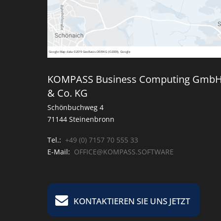
Google
Map data ©2019 GeoBasis-DE/BKG (©2009), Google
KOMPASS Business Computing Gmb
& Co. KG
Schönbuchweg 4
71144 Steinenbronn
Tel.:
+49 (0) 7157 70 555 33
E-Mail:
OFFICE@KOMPASS.SOFTWARE
KONTAKTIEREN SIE UNS JETZT