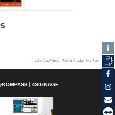
PS
Joker App Family · Mobiles Arbeiten leicht gemacht
@KOMPASS | 4SIGNAGE