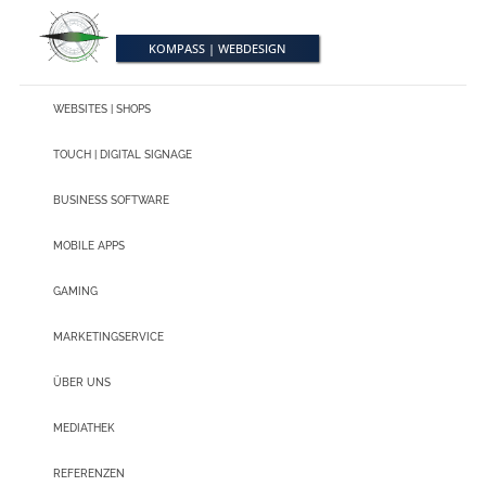
S
k
i
KOMPASS | WEBDESIGN
p
t
o
m
WEBSITES | SHOPS
a
i
TOUCH | DIGITAL SIGNAGE
n
c
o
BUSINESS SOFTWARE
n
t
e
MOBILE APPS
n
t
GAMING
MARKETINGSERVICE
ÜBER UNS
MEDIATHEK
REFERENZEN