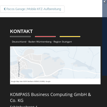
<
BEITRAGSNAVIGATION
Pacos Garage | Mobile KFZ-Aufbereitung
KONTAKT
Deutschland · Baden Württemberg · Region Stuttgart
Google
Map data ©2019 GeoBasis-DE/BKG (©2009), Google
KOMPASS Business Computing GmbH &
Co. KG
Schönbuchweg 4